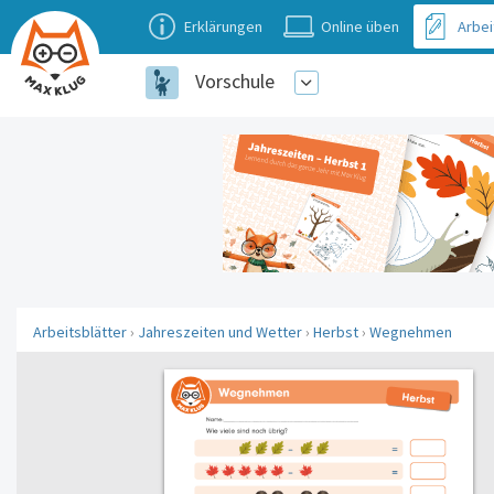
Erklärungen
Online üben
Arbei
Vorschule
Arbeitsblätter
›
Jahreszeiten und Wetter
›
Herbst
›
Wegnehmen