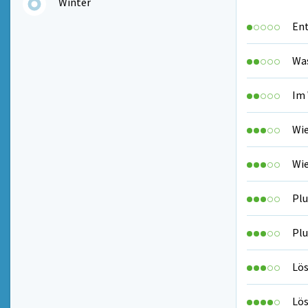
Winter
Ent
Was
Im
Wie
Wie
Plu
Plu
Lös
Lös