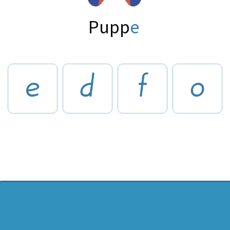
Pupp
e