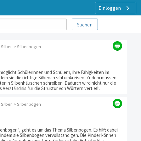
Einloggen
 Silben > Silbenbögen
möglicht Schülerinnen und Schülern, ihre Fähigkeiten im
ndem sie die richtige Silbenanzahl umkreisen. Zudem müssen
er in Silbenhäuschen schreiben. Dadurch wird nicht nur die
Verständnis für die Struktur von Wörtern vertieft.
 Silben > Silbenbögen
lbenbogen“, geht es um das Thema Silbenbögen. Es hilft dabei
, indem sie Silbenbögen vervollständigen. Die Kinder können
 diese Aufgaben meistern. Zudem ist die Aufgabe klar