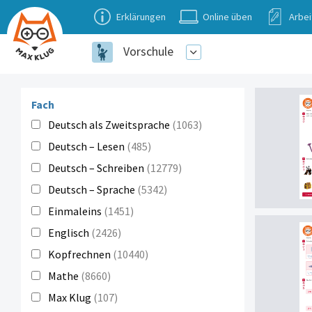
Erklärungen
Online üben
Arbei
Vorschule
Fach
Deutsch als Zweitsprache
(1063)
Deutsch – Lesen
(485)
Deutsch – Schreiben
(12779)
Deutsch – Sprache
(5342)
Einmaleins
(1451)
Englisch
(2426)
Kopfrechnen
(10440)
Mathe
(8660)
Max Klug
(107)