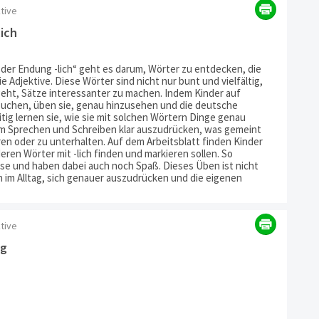
ktive
lich
t der Endung -lich“ geht es darum, Wörter zu entdecken, die
 Adjektive. Diese Wörter sind nicht nur bunt und vielfältig,
eht, Sätze interessanter zu machen. Indem Kinder auf
 suchen, üben sie, genau hinzusehen und die deutsche
tig lernen sie, wie sie mit solchen Wörtern Dinge genau
im Sprechen und Schreiben klar auszudrücken, was gemeint
en oder zu unterhalten. Auf dem Arbeitsblatt finden Kinder
eren Wörter mit -lich finden und markieren sollen. So
sse und haben dabei auch noch Spaß. Dieses Üben ist nicht
uch im Alltag, sich genauer auszudrücken und die eigenen
ktive
ig